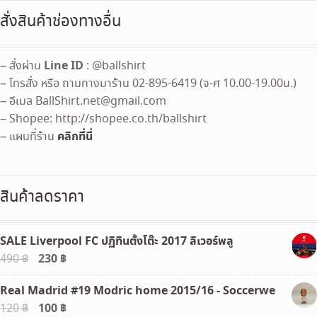
สั่งสินค้าช่องทางอื่น
Line ID
– สั่งผ่าน
: @ballshirt
– โทรสั่ง หรือ ถามทางมาร้าน 02-895-6419 (จ-ศ 10.00-19.00น.)
– อีเมล
BallShirt.net@gmail.com
– Shopee: http://shopee.co.th/ballshirt
คลิกที่นี่
– แผนที่ร้าน
สินค้าลดราคา
SALE Liverpool FC ปฏิทินตั้งโต๊ะ 2017 ลิเวอร์พลู
Original
230
฿
Current
490
฿
price
price
Real Madrid #19 Modric home 2015/16 - Soccerwe
was:
is:
Original
100
฿
Current
120
฿
490 ฿.
230 ฿.