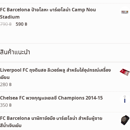
price
price
FC Barcelona ป้ายโลหะ บาร์เซโลน่า Camp Nou
was:
is:
Stadium
120 ฿.
100 ฿.
Original
590
฿
Current
790
฿
price
price
was:
is:
790 ฿.
590 ฿.
สินค้าแนะนำ
Liverpool FC ถุงดินสอ ลิเวอร์พลู สำหรับใส่อุปกรณ์เครื่อง
เขียน
280
฿
Chelsea FC พวงกุญแจเชลซี Champions 2014-15
350
฿
FC Barcelona นาฬิกาข้อมือ บาร์เซโลน่า สำหรับผู้ชาย
สีน้ำเงินเข้ม