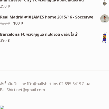
Manchester City FC พวงกุญแจ แมนเชสเตอร์ ซิตี้
was:
is:
290
฿
1,160 ฿.
390 ฿.
Real Madrid #10 JAMES home 2015/16 - Soccerwe
Original
100
฿
Current
120
฿
price
price
Barcelona FC พวงกุญแจ ที่เปิดขวด บาร์เซโลน่า
was:
is:
390
฿
120 ฿.
100 ฿.
สั่งซื้อสินค้า Line ID: @ballshirt โทร 02-895-6419 อีเมล
BallShirt.net@gmail.com