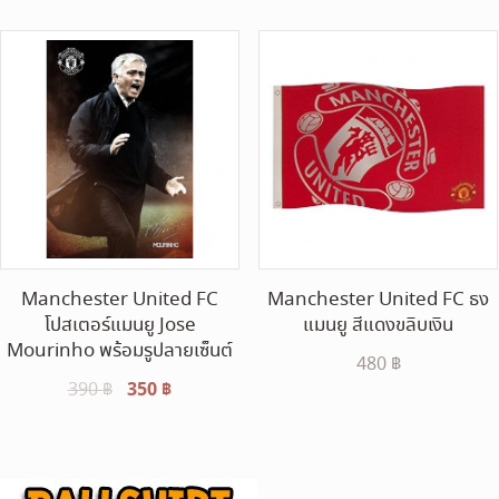
was:
is:
120 ฿.
100 ฿.
Manchester United FC
Manchester United FC ธง
โปสเตอร์แมนยู Jose
แมนยู สีแดงขลิบเงิน
Mourinho พร้อมรูปลายเซ็นต์
480
฿
Original
350
฿
Current
390
฿
price
price
was:
is:
390 ฿.
350 ฿.