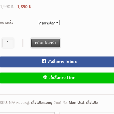
Original
1,890
฿
Current
1,990
฿
price
price
was:
is:
ขนาดเสื้อ
1,990 ฿.
1,890 ฿.
adidas Manchester United เสื้อโปโล แมนเชสเตอร์ ยูไนเต็ด สีดำ q
หยิบใส่ตะกร้า
สั่งซื้อทาง inbox
สั่งซื้อทาง Line
SKU:
N/A
หมวดหมู่:
เสื้อโปโลแมนยู
ป้ายกำกับ:
Man Utd
,
เสื้อโปโล