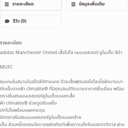
รายละเอียด
ข้อมูลเพิ่มเติม
รีวิว (0)
รายละเอียด
adidas Manchester United เสื้อโปโล แมนเชสเตอร์ ยูไนเต็ด สีดำ
MUFC
คุมเกมในสนามในสไตล์ปีศาจแดง ด้วยเสื้อฟุตบอลโปโลเนื้อผ้าบางเบา
ตัดเย็บจากผ้า climalite® ที่มีคุณสมบัติระบายอากาศชั้นเยี่ยม พร้อม
ตราสโมสรแมนเชสเตอร์ยูไนเต็ดบนอกเสื้อ
ผ้า climalite® ช่วยดูดซับเหงื่อ
ปกโปโลพร้อมแผงกระดุม
ปักตราสโมสรแมนเชสเตอร์ยูไนเต็ดบนอกซ้าย
เป็น ส่วนหนึ่งของนโยบายผลิตภัณฑ์เพื่อความยั่งยืนของอาดิดาส ผ่าน