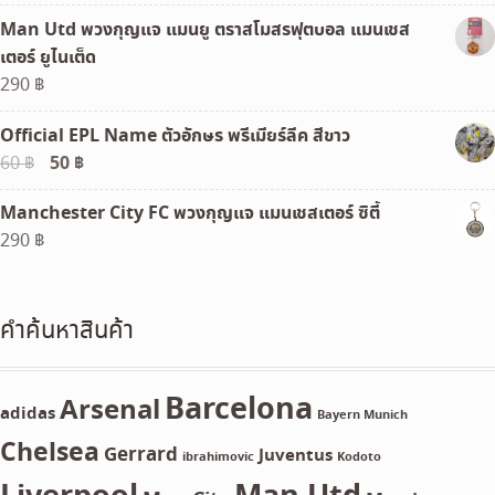
Man Utd พวงกุญแจ แมนยู ตราสโมสรฟุตบอล แมนเชส
เตอร์ ยูไนเต็ด
290
฿
Official EPL Name ตัวอักษร พรีเมียร์ลีค สีขาว
Original
50
฿
Current
60
฿
price
price
Manchester City FC พวงกุญแจ แมนเชสเตอร์ ซิตี้
was:
is:
290
฿
60 ฿.
50 ฿.
คำค้นหาสินค้า
Barcelona
Arsenal
adidas
Bayern Munich
Chelsea
Gerrard
Juventus
ibrahimovic
Kodoto