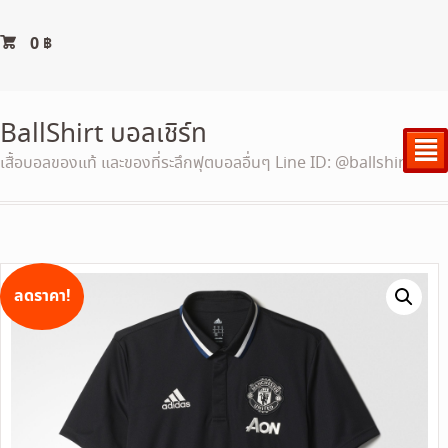
0
฿
BallShirt บอลเชิร์ท
²
เสื้อบอลของแท้ และของที่ระลึกฟุตบอลอื่นๆ Line ID: @ballshirt
ลดราคา!