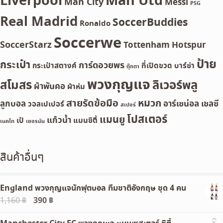
Liverpool
Man Utd
Man City
Messi
PSG
Real Madrid
SoccerBuddies
Ronaldo
Soccerwe
SoccerStarz
Tottenham Hotspur
ป้าย
กระเป๋า
การ์ดอวยพร
กระเป๋าสตางค์
ที่เปิดขวด
บาร์ซ่า
ตุ๊กตา
พวงกุญแจ
สโมสร
ลิเวอร์พลู
ผ้าพันคอ
ผ้าห่ม
สายรัดข้อมือ
หมวก
ลูกบอล
อาร์เซน่อล
เชลซี
วอลเปเปอร์
สเปอร์
โปสเตอร์
แมนยู
แก้วน้ำ
เป้
แมนซิตี้
เนคไท
เยอรมัน
สินค้าอื่นๆ
England พวงกุญแจนักฟุตบอล ทีมชาติอังกฤษ ชุด 4 คน
Original
390
฿
Current
1,160
฿
price
price