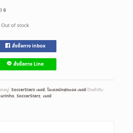
89
฿
Out of stock
สั่งซื้อทาง inbox
สั่งซื้อทาง Line
ดหมู่:
SoccerStarz เชลซี
,
โมเดลนักฟุตบอล เชลซี
ป้ายกำกับ:
urinho
,
SoccerStarz
,
เชลซี