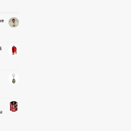
me
ิ
มน