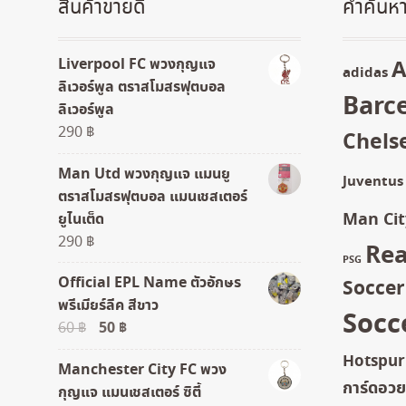
สินค้าขายดี
คำค้นหา
Liverpool FC พวงกุญแจ
A
adidas
ลิเวอร์พูล ตราสโมสรฟุตบอล
Barc
ลิเวอร์พูล
290
฿
Chels
Man Utd พวงกุญแจ แมนยู
Juventus
ตราสโมสรฟุตบอล แมนเชสเตอร์
Man Cit
ยูไนเต็ด
290
฿
Rea
PSG
Official EPL Name ตัวอักษร
Socce
พรีเมียร์ลีค สีขาว
Socc
Original
50
฿
Current
60
฿
price
price
Hotspur
Manchester City FC พวง
was:
is:
การ์ดอว
กุญแจ แมนเชสเตอร์ ซิตี้
60 ฿.
50 ฿.