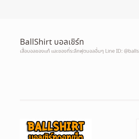
BallShirt บอลเชิร์ท
เสื้อบอลของแท้ และของที่ระลึกฟุตบอลอื่นๆ Line ID: @balls