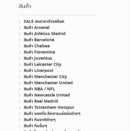
สินค้า
SALE ลดราคาล้างสต๊อค
สินค้า Arsenal
สินค้า Atlético Madrid
สินค้า Barcelona
สินค้า Chelsea
สินค้า Fiorentina
สินค้า Juventus
สินค้า Leicester City
สินค้า Liverpool
สินค้า Manchester City
สินค้า Manchester United
สินค้า NBA / NFL
สินค้า Newcastle United
สินค้า Real Madrid
สินค้า Tottenham Hotspur
สินค้า ของที่ระลึกการแข่งขันต่างๆ
สินค้า ทีมชาติต่างๆ
สินค้า ทีมอื่นๆ