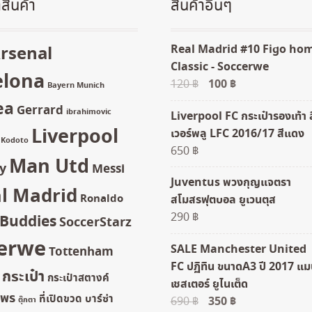
สินค้า
สินค้าอื่นๆ
Real Madrid #10 Figo ho
rsenal
Classic - Soccerwe
elona
Original
100
฿
Current
120
฿
Bayern Munich
price
price
ea
Gerrard
ibrahimovic
Liverpool FC กระเป๋ารองเท้า ล
was:
is:
Liverpool
เวอร์พลู LFC 2016/17 สีแดง
120 ฿.
100 ฿.
Kodoto
650
฿
Man Utd
y
Messi
Juventus พวงกุญแจตรา
l Madrid
Ronaldo
สโมสรฟุตบอล ยูเวนตุส
290
฿
rBuddies
SoccerStarz
erwe
SALE Manchester United
Tottenham
FC ปฏิทิน ขนาดA3 ปี 2017 แ
กระเป๋า
กระเป๋าสตางค์
เชสเตอร์ ยูไนเต็ด
ยพร
ที่เปิดขวด
บาร์ซ่า
Original
350
฿
Current
690
฿
ตุ๊กตา