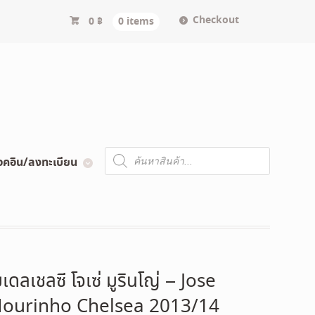
Checkout
0
฿
0 items
Products
อคอิน/ลงทะเบียน
search
มเดลเชลซี โจเซ่ มูรินโญ่ – Jose
ourinho Chelsea 2013/14