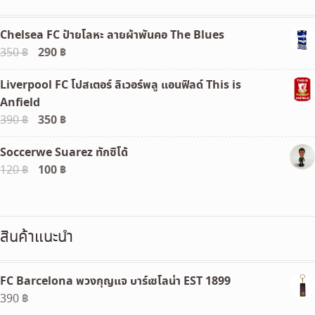
Chelsea FC ป้ายโลหะ ลายผ้าพันคอ The Blues
Original
290
฿
Current
350
฿
price
price
Liverpool FC โปสเตอร์ ลิเวอร์พลู แอนฟิลด์ This is
was:
is:
Anfield
350 ฿.
290 ฿.
Original
350
฿
Current
390
฿
price
price
Soccerwe Suarez ทักซิโด้
was:
is:
Original
100
฿
Current
120
฿
390 ฿.
350 ฿.
price
price
was:
is:
120 ฿.
100 ฿.
สินค้าแนะนำ
FC Barcelona พวงกุญแจ บาร์เซโลน่า EST 1899
390
฿