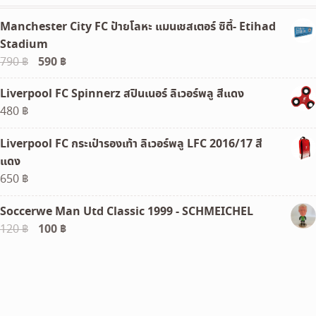
Manchester City FC ป้ายโลหะ แมนเชสเตอร์ ซิตี้- Etihad
Stadium
Original
590
฿
Current
790
฿
price
price
Liverpool FC Spinnerz สปินเนอร์ ลิเวอร์พลู สีแดง
was:
is:
480
฿
790 ฿.
590 ฿.
Liverpool FC กระเป๋ารองเท้า ลิเวอร์พลู LFC 2016/17 สี
แดง
650
฿
Soccerwe Man Utd Classic 1999 - SCHMEICHEL
Original
100
฿
Current
120
฿
price
price
was:
is:
120 ฿.
100 ฿.