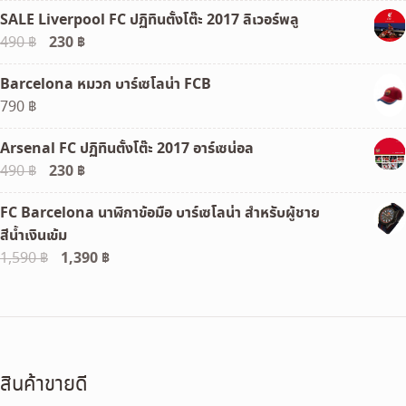
SALE Liverpool FC ปฏิทินตั้งโต๊ะ 2017 ลิเวอร์พลู
Original
230
฿
Current
490
฿
price
price
Barcelona หมวก บาร์เซโลน่า FCB
was:
is:
790
฿
490 ฿.
230 ฿.
Arsenal FC ปฏิทินตั้งโต๊ะ 2017 อาร์เซน่อล
Original
230
฿
Current
490
฿
price
price
FC Barcelona นาฬิกาข้อมือ บาร์เซโลน่า สำหรับผู้ชาย
was:
is:
สีน้ำเงินเข้ม
490 ฿.
230 ฿.
Original
1,390
฿
Current
1,590
฿
price
price
was:
is:
1,590 ฿.
1,390 ฿.
สินค้าขายดี