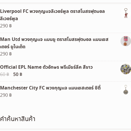
Liverpool FC พวงกุญแจลิเวอร์พูล ตราสโมสรฟุตบอล
ลิเวอร์พูล
290
฿
Man Utd พวงกุญแจ แมนยู ตราสโมสรฟุตบอล แมนเชส
เตอร์ ยูไนเต็ด
290
฿
Official EPL Name ตัวอักษร พรีเมียร์ลีค สีขาว
Original
50
฿
Current
60
฿
price
price
Manchester City FC พวงกุญแจ แมนเชสเตอร์ ซิตี้
was:
is:
290
฿
60 ฿.
50 ฿.
คำค้นหาสินค้า