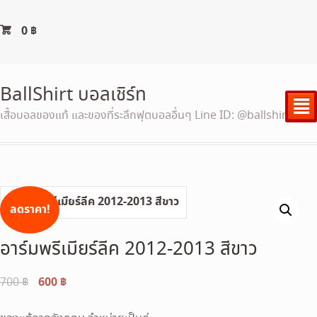
0
฿
BallShirt บอลเชิร์ท
²
เสื้อบอลของแท้ และของที่ระลึกฟุตบอลอื่นๆ Line ID: @ballshirt
ลดราคา!
อาร์มพรีเมียร์ลีค 2012-2013 สีขาว
Original
600
฿
Current
700
฿
price
price