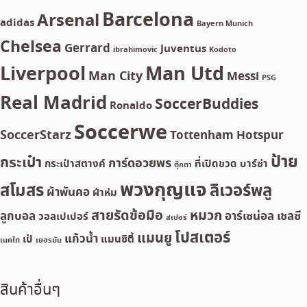
Barcelona
Arsenal
adidas
Bayern Munich
Chelsea
Gerrard
Juventus
ibrahimovic
Kodoto
Liverpool
Man Utd
Man City
Messi
PSG
Real Madrid
SoccerBuddies
Ronaldo
Soccerwe
SoccerStarz
Tottenham Hotspur
ป้าย
กระเป๋า
การ์ดอวยพร
กระเป๋าสตางค์
ที่เปิดขวด
บาร์ซ่า
ตุ๊กตา
พวงกุญแจ
สโมสร
ลิเวอร์พลู
ผ้าพันคอ
ผ้าห่ม
สายรัดข้อมือ
หมวก
ลูกบอล
อาร์เซน่อล
เชลซี
วอลเปเปอร์
สเปอร์
โปสเตอร์
แมนยู
แก้วน้ำ
เป้
แมนซิตี้
เนคไท
เยอรมัน
สินค้าอื่นๆ