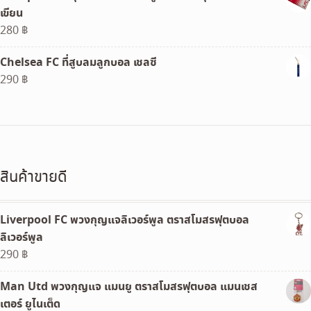
เขียน
289 ฿.
230 ฿.
280
฿
Chelsea FC ที่สูบลมลูกบอล เชลซี
290
฿
สินค้าขายดี
Liverpool FC พวงกุญแจลิเวอร์พูล ตราสโมสรฟุตบอล
ลิเวอร์พูล
290
฿
Man Utd พวงกุญแจ แมนยู ตราสโมสรฟุตบอล แมนเชส
เตอร์ ยูไนเต็ด