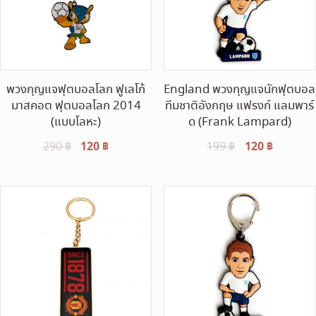
พวงกุญแจฟุตบอลโลก ฟูเลโก้
England พวงกุญแจนักฟุตบอล
มาสคอต ฟุตบอลโลก 2014
ทีมชาติอังกฤษ แฟรงก์ แลมพาร์
(แบบโลหะ)
ด (Frank Lampard)
Original
120
฿
Current
Original
120
฿
Current
290
฿
199
฿
price
price
price
price
was:
is:
was:
is:
290 ฿.
120 ฿.
199 ฿.
120 ฿.