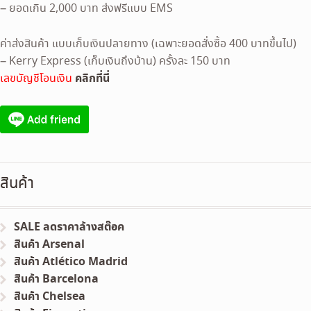
– ยอดเกิน 2,000 บาท ส่งฟรีแบบ EMS
ค่าส่งสินค้า แบบเก็บเงินปลายทาง (เฉพาะยอดสั่งซื้อ 400 บาทขึ้นไป)
– Kerry Express (เก็บเงินถึงบ้าน) ครั้งละ 150 บาท
คลิกที่นี่
เลขบัญชีโอนเงิน
สินค้า
SALE ลดราคาล้างสต๊อค
สินค้า Arsenal
สินค้า Atlético Madrid
สินค้า Barcelona
สินค้า Chelsea