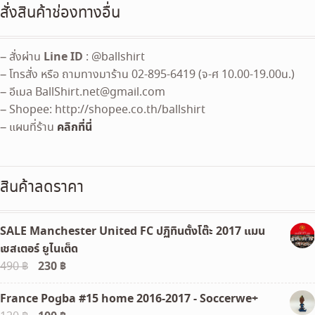
สั่งสินค้าช่องทางอื่น
Line ID
– สั่งผ่าน
: @ballshirt
– โทรสั่ง หรือ ถามทางมาร้าน 02-895-6419 (จ-ศ 10.00-19.00น.)
– อีเมล
BallShirt.net@gmail.com
– Shopee: http://shopee.co.th/ballshirt
คลิกที่นี่
– แผนที่ร้าน
สินค้าลดราคา
SALE Manchester United FC ปฏิทินตั้งโต๊ะ 2017 แมน
เชสเตอร์ ยูไนเต็ด
Original
230
฿
Current
490
฿
price
price
France Pogba #15 home 2016-2017 - Soccerwe+
was:
is: