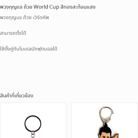
พวงกุญแจ ถ้วย World Cup สีทองสะท้อนแสง
พวงกุญแจ ถ้วย เวิร์ดคัพ
สามารถตั้งได้
ใช้ตั้งคู่กับโมเดลนักฟุตบอลได้
สินค้าที่เกี่ยวข้อง