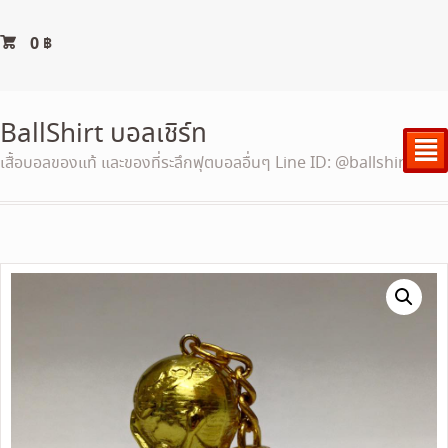
0
฿
BallShirt บอลเชิร์ท
²
เสื้อบอลของแท้ และของที่ระลึกฟุตบอลอื่นๆ Line ID: @ballshirt