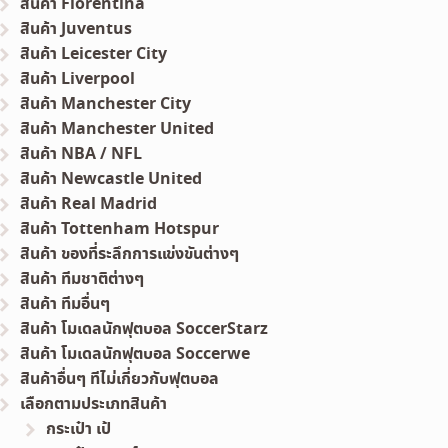
สินค้า Fiorentina
สินค้า Juventus
สินค้า Leicester City
สินค้า Liverpool
สินค้า Manchester City
สินค้า Manchester United
สินค้า NBA / NFL
สินค้า Newcastle United
สินค้า Real Madrid
สินค้า Tottenham Hotspur
สินค้า ของที่ระลึกการแข่งขันต่างๆ
สินค้า ทีมชาติต่างๆ
สินค้า ทีมอื่นๆ
สินค้า โมเดลนักฟุตบอล SoccerStarz
สินค้า โมเดลนักฟุตบอล Soccerwe
สินค้าอื่นๆ ทีไม่เกี่ยวกับฟุตบอล
เลือกตามประเภทสินค้า
กระเป๋า เป้