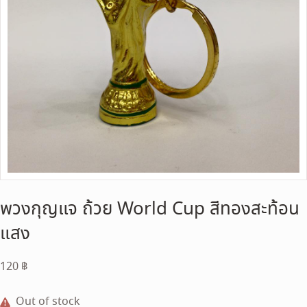
พวงกุญแจ ถ้วย World Cup สีทองสะท้อน
แสง
120
฿
Out of stock