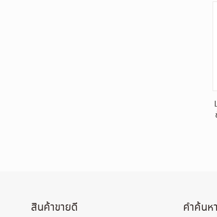
สินค้าขายดี
คำค้นหา