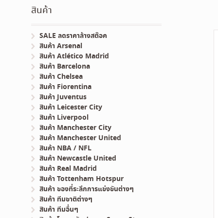
สินค้า
SALE ลดราคาล้างสต๊อค
สินค้า Arsenal
สินค้า Atlético Madrid
สินค้า Barcelona
สินค้า Chelsea
สินค้า Fiorentina
สินค้า Juventus
สินค้า Leicester City
สินค้า Liverpool
สินค้า Manchester City
สินค้า Manchester United
สินค้า NBA / NFL
สินค้า Newcastle United
สินค้า Real Madrid
สินค้า Tottenham Hotspur
สินค้า ของที่ระลึกการแข่งขันต่างๆ
สินค้า ทีมชาติต่างๆ
สินค้า ทีมอื่นๆ