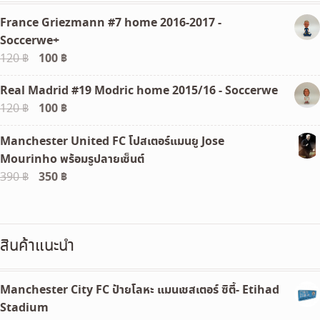
France Griezmann #7 home 2016-2017 -
Soccerwe+
Original
100
฿
Current
120
฿
price
price
Real Madrid #19 Modric home 2015/16 - Soccerwe
was:
is:
Original
100
฿
Current
120
฿
120 ฿.
100 ฿.
price
price
Manchester United FC โปสเตอร์แมนยู Jose
was:
is:
Mourinho พร้อมรูปลายเซ็นต์
120 ฿.
100 ฿.
Original
350
฿
Current
390
฿
price
price
was:
is:
390 ฿.
350 ฿.
สินค้าแนะนำ
Manchester City FC ป้ายโลหะ แมนเชสเตอร์ ซิตี้- Etihad
Stadium