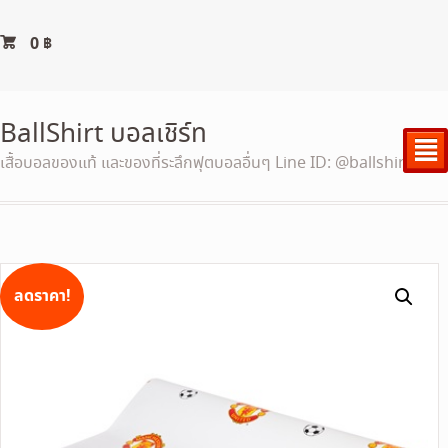
0
฿
BallShirt บอลเชิร์ท
²
เสื้อบอลของแท้ และของที่ระลึกฟุตบอลอื่นๆ Line ID: @ballshirt
ลดราคา!