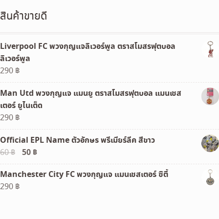
สินค้าขายดี
Liverpool FC พวงกุญแจลิเวอร์พูล ตราสโมสรฟุตบอล
ลิเวอร์พูล
290
฿
Man Utd พวงกุญแจ แมนยู ตราสโมสรฟุตบอล แมนเชส
เตอร์ ยูไนเต็ด
290
฿
Official EPL Name ตัวอักษร พรีเมียร์ลีค สีขาว
Original
50
฿
Current
60
฿
price
price
Manchester City FC พวงกุญแจ แมนเชสเตอร์ ซิตี้
was:
is:
290
฿
60 ฿.
50 ฿.