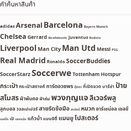
คำค้นหาสินค้า
Barcelona
Arsenal
adidas
Bayern Munich
Chelsea
Gerrard
Juventus
ibrahimovic
Kodoto
Liverpool
Man Utd
Man City
Messi
PSG
Real Madrid
SoccerBuddies
Ronaldo
Soccerwe
SoccerStarz
Tottenham Hotspur
ป้าย
กระเป๋า
การ์ดอวยพร
กระเป๋าสตางค์
ที่เปิดขวด
บาร์ซ่า
ตุ๊กตา
พวงกุญแจ
สโมสร
ลิเวอร์พลู
ผ้าพันคอ
ผ้าห่ม
สายรัดข้อมือ
หมวก
ลูกบอล
อาร์เซน่อล
เชลซี
วอลเปเปอร์
สเปอร์
โปสเตอร์
แมนยู
แก้วน้ำ
เป้
แมนซิตี้
เนคไท
เยอรมัน