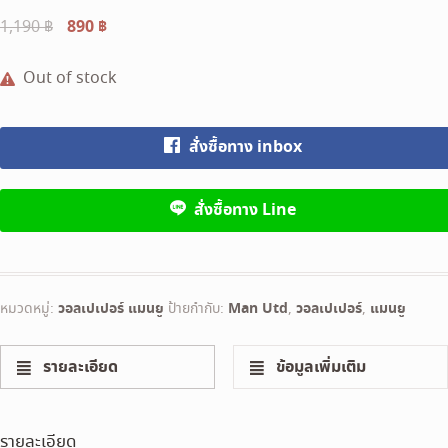
Original
890
฿
Current
1,190
฿
price
price
was:
is:
Out of stock
1,190 ฿.
890 ฿.
สั่งซื้อทาง inbox
สั่งซื้อทาง Line
หมวดหมู่:
วอลเปเปอร์ แมนยู
ป้ายกำกับ:
Man Utd
,
วอลเปเปอร์
,
แมนยู
รายละเอียด
ข้อมูลเพิ่มเติม
รายละเอียด