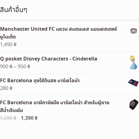
สินค้าอื่นๆ
Manchester United FC แหวน สแตนเลส แมนเชสเตอร์
ยูไนเต็ด
1,490
฿
Q posket Disney Characters - Cinderella
Price
900
฿
–
950
฿
range:
FC Barcelona ถุงใส่ดินสอ บาร์เซโลน่า
900 ฿
280
฿
through
950 ฿
FC Barcelona นาฬิกาข้อมือ บาร์เซโลน่า สำหรับผู้ชาย
สีน้ำเงินเข้ม
Original
1,390
฿
Current
1,590
฿
price
price
was:
is: