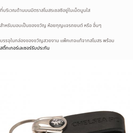
ที่บริเวณด้านบนมีตราสโมสรเชลซีอยู่ในเม็ดนูนใส
สำหรับมอบเป็นของขวัญ ห้อยกุญแจรถยนต์ หรือ อื่นๆ
บรรจุในกล่องของขวัญสวยงาม แพ๊คเกจแท้จากสโมสร พร้อม
สติ๊กเกอร์เลเซอร์รับประกัน