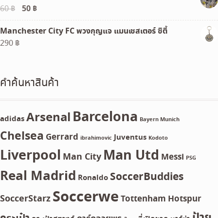
Original
50
฿
Current
60
฿
price
price
Manchester City FC พวงกุญแจ แมนเชสเตอร์ ซิตี้
was:
is:
290
฿
60 ฿.
50 ฿.
คำค้นหาสินค้า
Barcelona
Arsenal
adidas
Bayern Munich
Chelsea
Gerrard
Juventus
ibrahimovic
Kodoto
Liverpool
Man Utd
Man City
Messi
PSG
Real Madrid
SoccerBuddies
Ronaldo
Soccerwe
SoccerStarz
Tottenham Hotspur