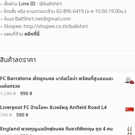
Line ID
– สั่งผ่าน
: @ballshirt
– โทรสั่ง หรือ ถามทางมาร้าน 02-895-6419 (จ-ศ 10.00-19.00น.)
– อีเมล
BallShirt.net@gmail.com
– Shopee: http://shopee.co.th/ballshirt
คลิกที่นี่
– แผนที่ร้าน
สินค้าลดราคา
FC Barcelona เซ็ตลูกบอล บาร์เซโลน่า พร้อมที่สูบลมและ
แผ่นกรวย
Original
990
฿
Current
1,290
฿
price
price
Liverpool FC ป้ายโลหะ ลิเวอร์พลู Anfield Road L4
was:
is:
Original
590
฿
Current
790
฿
1,290 ฿.
990 ฿.
price
price
England พวงกุญแจนักฟุตบอล ทีมชาติอังกฤษ ชุด 4 คน
was:
is: