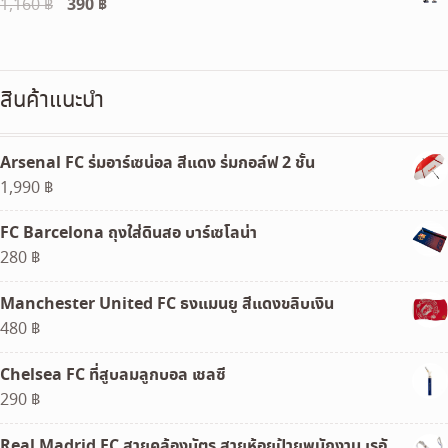
Original
390
฿
Current
1,160
฿
790 ฿.
590 ฿.
price
price
was:
is:
1,160 ฿.
390 ฿.
สินค้าแนะนำ
Arsenal FC ร่มอาร์เซน่อล สีแดง ร่มกอล์ฟ 2 ชั้น
1,990
฿
FC Barcelona ถุงใส่ดินสอ บาร์เซโลน่า
280
฿
Manchester United FC ธงแมนยู สีแดงขลิบเงิน
480
฿
Chelsea FC ที่สูบลมลูกบอล เชลซี
290
฿
Real Madrid FC สายคล้องบัตร สายห้อยป้ายพนักงาน เรอั