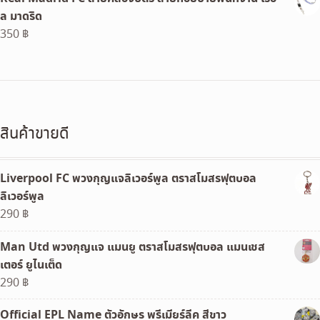
ล มาดริด
350
฿
สินค้าขายดี
Liverpool FC พวงกุญแจลิเวอร์พูล ตราสโมสรฟุตบอล
ลิเวอร์พูล
290
฿
Man Utd พวงกุญแจ แมนยู ตราสโมสรฟุตบอล แมนเชส
เตอร์ ยูไนเต็ด
290
฿
Official EPL Name ตัวอักษร พรีเมียร์ลีค สีขาว