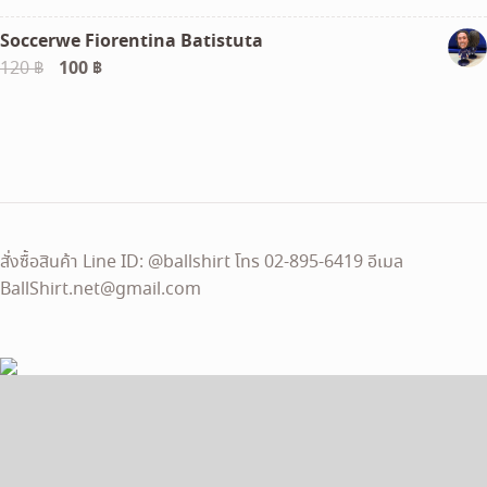
price
price
Soccerwe Fiorentina Batistuta
was:
is:
Original
100
฿
Current
120
฿
790 ฿.
590 ฿.
price
price
was:
is:
120 ฿.
100 ฿.
สั่งซื้อสินค้า Line ID: @ballshirt โทร 02-895-6419 อีเมล
BallShirt.net@gmail.com