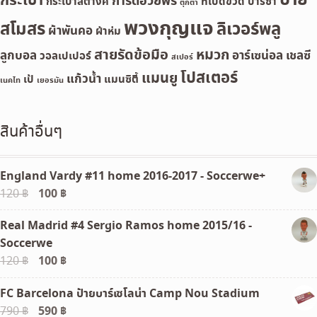
ป้าย
กระเป๋า
การ์ดอวยพร
กระเป๋าสตางค์
ที่เปิดขวด
บาร์ซ่า
ตุ๊กตา
พวงกุญแจ
สโมสร
ลิเวอร์พลู
ผ้าพันคอ
ผ้าห่ม
สายรัดข้อมือ
หมวก
ลูกบอล
อาร์เซน่อล
เชลซี
วอลเปเปอร์
สเปอร์
โปสเตอร์
แมนยู
แก้วน้ำ
เป้
แมนซิตี้
เนคไท
เยอรมัน
สินค้าอื่นๆ
England Vardy #11 home 2016-2017 - Soccerwe+
Original
100
฿
Current
120
฿
price
price
Real Madrid #4 Sergio Ramos home 2015/16 -
was:
is:
Soccerwe
120 ฿.
100 ฿.
Original
100
฿
Current
120
฿
price
price
FC Barcelona ป้ายบาร์เซโลน่า Camp Nou Stadium
was:
is:
Original
590
฿
Current
790
฿
120 ฿.
100 ฿.