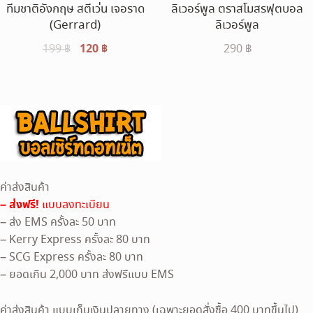
ทีมชาติอังกฤษ สตีเว่น เจอราด
ลิเวอร์พูล ตราสโมสรฟุตบอล
(Gerrard)
ลิเวอร์พูล
Original
120
฿
Current
199
฿
290
฿
price
price
was:
is:
199 ฿.
120 ฿.
ค่าส่งสินค้า
– ส่งฟรี!
แบบลงทะเบียน
– ส่ง EMS ครั้งละ 50 บาท
– Kerry Express ครั้งละ 80 บาท
– SCG Express ครั้งละ 80 บาท
– ยอดเกิน 2,000 บาท ส่งฟรีแบบ EMS
ค่าส่งสินค้า แบบเก็บเงินปลายทาง (เฉพาะยอดสั่งซื้อ 400 บาทขึ้นไป)