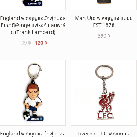
England พวงกุญแจนักฟุตบอล
Man Utd พวงกุญแจ แมนยู
ทีมชาติอังกฤษ แฟรงก์ แลมพาร์
EST 1878
ด (Frank Lampard)
390
฿
Original
120
฿
Current
199
฿
price
price
was:
is:
199 ฿.
120 ฿.
England พวงกุญแจนักฟุตบอล
Liverpool FC พวงกุญแจ