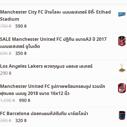
Manchester City FC ป้ายโลหะ แมนเชสเตอร์ ซิตี้- Etihad
Stadium
Original
590
฿
Current
790
฿
price
price
SALE Manchester United FC ปฏิทิน ขนาดA3 ปี 2017
was:
is:
แมนเชสเตอร์ ยูไนเต็ด
790 ฿.
590 ฿.
Original
350
฿
Current
690
฿
price
price
Los Angeles Lakers พวงกุญแจ แอลเอ เลเกอร์
was:
is:
290
฿
690 ฿.
350 ฿.
Manchester United FC รูปภาพพร้อมกรอบรูป รวมนัก
ฟุตบอล แมนยู 2018 ขนาด 16x12 นิ้ว
Original
990
฿
Current
1,090
฿
price
price
FC Barcelona ปลอกแขนกัปตันทีม บาร์เซโลน่า
was:
is:
Original
320
฿
Current
390
฿
1,090 ฿.
990 ฿.