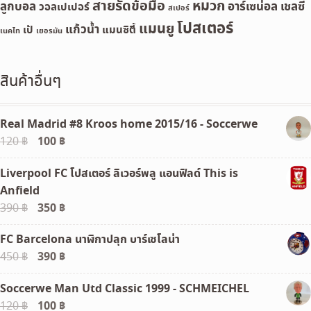
สายรัดข้อมือ
หมวก
ลูกบอล
อาร์เซน่อล
เชลซี
วอลเปเปอร์
สเปอร์
โปสเตอร์
แมนยู
แก้วน้ำ
เป้
แมนซิตี้
เนคไท
เยอรมัน
สินค้าอื่นๆ
Real Madrid #8 Kroos home 2015/16 - Soccerwe
Original
100
฿
Current
120
฿
price
price
Liverpool FC โปสเตอร์ ลิเวอร์พลู แอนฟิลด์ This is
was:
is:
Anfield
120 ฿.
100 ฿.
Original
350
฿
Current
390
฿
price
price
FC Barcelona นาฬิกาปลุก บาร์เซโลน่า
was:
is:
Original
390
฿
Current
450
฿
390 ฿.
350 ฿.
price
price
Soccerwe Man Utd Classic 1999 - SCHMEICHEL
was:
is:
Original
100
฿
Current
120
฿
450 ฿.
390 ฿.