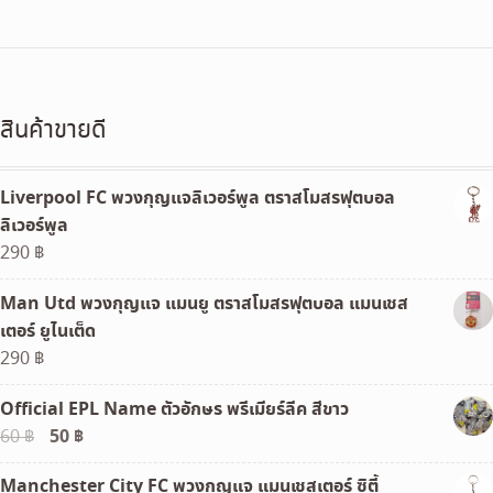
price
price
was:
is:
390 ฿.
320 ฿.
สินค้าขายดี
Liverpool FC พวงกุญแจลิเวอร์พูล ตราสโมสรฟุตบอล
ลิเวอร์พูล
290
฿
Man Utd พวงกุญแจ แมนยู ตราสโมสรฟุตบอล แมนเชส
เตอร์ ยูไนเต็ด
290
฿
Official EPL Name ตัวอักษร พรีเมียร์ลีค สีขาว
Original
50
฿
Current
60
฿
price
price
Manchester City FC พวงกุญแจ แมนเชสเตอร์ ซิตี้
was:
is: