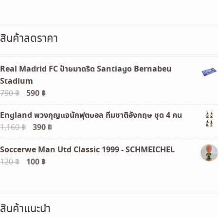
สินค้าลดราคา
Real Madrid FC ป้ายมาดริด Santiago Bernabeu
Stadium
Original
590
฿
Current
790
฿
price
price
England พวงกุญแจนักฟุตบอล ทีมชาติอังกฤษ ชุด 4 คน
was:
is:
Original
390
฿
Current
1,160
฿
790 ฿.
590 ฿.
price
price
Soccerwe Man Utd Classic 1999 - SCHMEICHEL
was:
is:
Original
100
฿
Current
120
฿
1,160 ฿.
390 ฿.
price
price
was:
is:
120 ฿.
100 ฿.
สินค้าแนะนำ