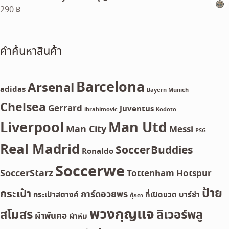
290
฿
60 ฿.
50 ฿.
คำค้นหาสินค้า
Barcelona
Arsenal
adidas
Bayern Munich
Chelsea
Gerrard
Juventus
ibrahimovic
Kodoto
Liverpool
Man Utd
Man City
Messi
PSG
Real Madrid
SoccerBuddies
Ronaldo
Soccerwe
SoccerStarz
Tottenham Hotspur
ป้าย
กระเป๋า
การ์ดอวยพร
กระเป๋าสตางค์
ที่เปิดขวด
บาร์ซ่า
ตุ๊กตา
พวงกุญแจ
สโมสร
ลิเวอร์พลู
ผ้าพันคอ
ผ้าห่ม