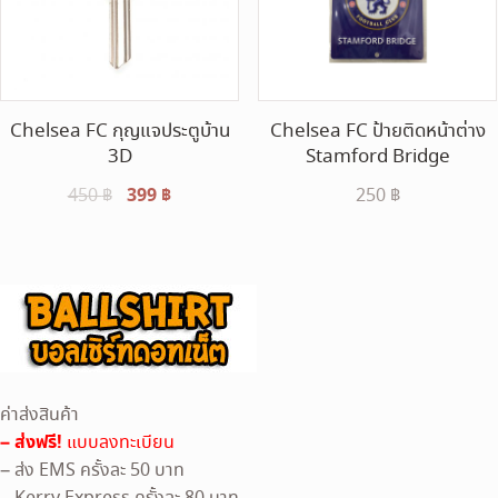
Chelsea FC กุญแจประตูบ้าน
Chelsea FC ป้ายติดหน้าต่าง
3D
Stamford Bridge
Original
399
฿
Current
450
฿
250
฿
price
price
was:
is:
450 ฿.
399 ฿.
ค่าส่งสินค้า
– ส่งฟรี!
แบบลงทะเบียน
– ส่ง EMS ครั้งละ 50 บาท