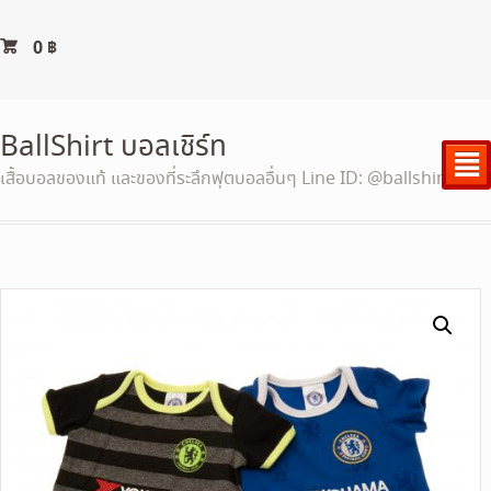
0
฿
BallShirt บอลเชิร์ท
²
เสื้อบอลของแท้ และของที่ระลึกฟุตบอลอื่นๆ Line ID: @ballshirt