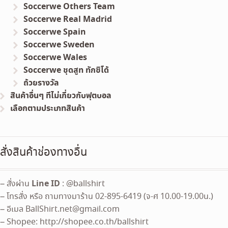
Soccerwe Others Team
Soccerwe Real Madrid
Soccerwe Spain
Soccerwe Sweden
Soccerwe Wales
Soccerwe ชุดสูท ทักซิโด้
ถ้วยรางวัล
สินค้าอื่นๆ ทีไม่เกี่ยวกับฟุตบอล
เลือกตามประเภทสินค้า
สั่งสินค้าช่องทางอื่น
Line ID
– สั่งผ่าน
: @ballshirt
– โทรสั่ง หรือ ถามทางมาร้าน 02-895-6419 (จ-ศ 10.00-19.00น.)
– อีเมล
BallShirt.net@gmail.com
– Shopee: http://shopee.co.th/ballshirt