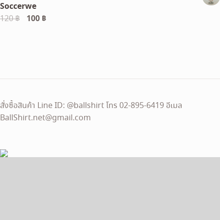
Soccerwe
Original
100
฿
Current
120
฿
price
price
was:
is:
120 ฿.
100 ฿.
สั่งซื้อสินค้า Line ID: @ballshirt โทร 02-895-6419 อีเมล
BallShirt.net@gmail.com