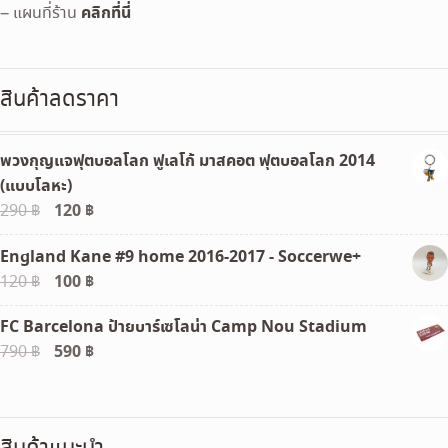
คลิกที่นี่
– แผนที่ร้าน
สินค้าลดราคา
พวงกุญแจฟุตบอลโลก ฟูเลโก้ มาสคอต ฟุตบอลโลก 2014
(แบบโลหะ)
Original
120
฿
Current
290
฿
price
price
England Kane #9 home 2016-2017 - Soccerwe+
was:
is:
Original
100
฿
Current
120
฿
290 ฿.
120 ฿.
price
price
FC Barcelona ป้ายบาร์เซโลน่า Camp Nou Stadium
was:
is:
Original
590
฿
Current
790
฿
120 ฿.
100 ฿.
price
price
was:
is:
790 ฿.
590 ฿.