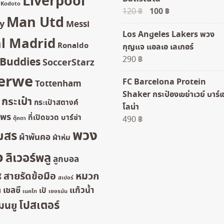
Liverpool
Kodoto
Original
100
฿
Current
120
฿
Man Utd
y
price
price
Messi
Los Angeles Lakers พวง
was:
is:
l Madrid
Ronaldo
กุญแจ แอลเอ เลเกอร์
120 ฿.
100 ฿.
290
฿
rBuddies
SoccerStarz
erwe
FC Barcelona Protein
Tottenham
Shaker กระป๋องเขย่าเวย์ บาร์เ
กระเป๋า
กระเป๋าสตางค์
โลน่า
ยพร
ที่เปิดขวด
บาร์ซ่า
490
฿
ตุ๊กตา
พวง
มสร
ผ้าพันคอ
ผ้าห่ม
จ
ลิเวอร์พลู
ลูกบอล
สายรัดข้อมือ
หมวก
์
สเปอร์
ล
เชลซี
แก้วน้ำ
เป้
เนคไท
เยอรมัน
โปสเตอร์
มนยู