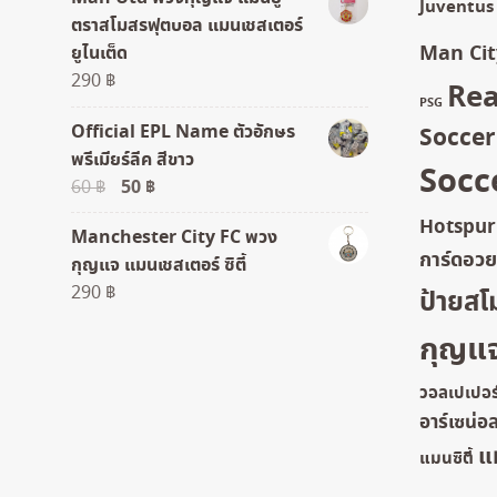
Juventus
ตราสโมสรฟุตบอล แมนเชสเตอร์
Man Cit
ยูไนเต็ด
290
฿
Rea
PSG
Official EPL Name ตัวอักษร
Socce
พรีเมียร์ลีค สีขาว
Socc
Original
50
฿
Current
60
฿
price
price
Hotspur
Manchester City FC พวง
was:
is:
การ์ดอว
กุญแจ แมนเชสเตอร์ ซิตี้
60 ฿.
50 ฿.
290
฿
ป้ายสโ
กุญแ
วอลเปเปอร
อาร์เซน่อ
แ
แมนซิตี้