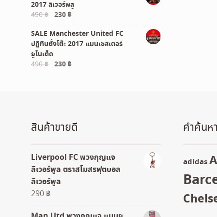
2017 ลิเวอร์พลู
1,290 ฿.
990 ฿.
Original
Current
490
฿
230
฿
price
price
SALE Manchester United FC
was:
is:
ปฏิทินตั้งโต๊ะ 2017 แมนเชสเตอร์
490 ฿.
230 ฿.
ยูไนเต็ด
Original
Current
490
฿
230
฿
price
price
was:
is:
490 ฿.
230 ฿.
สินค้าขายดี
คำค้นหา
Liverpool FC พวงกุญแจ
A
adidas
ลิเวอร์พูล ตราสโมสรฟุตบอล
Barc
ลิเวอร์พูล
290
฿
Chels
Man Utd พวงกุญแจ แมนยู