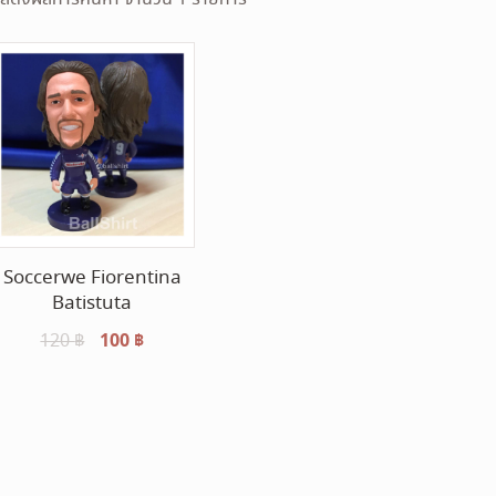
Soccerwe Fiorentina
Batistuta
Original
100
฿
Current
120
฿
price
price
was:
is:
120 ฿.
100 ฿.