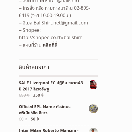
Line ID
– สั่งผ่าน
: @ballshirt
– โทรสั่ง หรือ ถามทางมาร้าน 02-895-
6419 (จ-ศ 10.00-19.00น.)
– อีเมล
BallShirt.net@gmail.com
– Shopee:
http://shopee.co.th/ballshirt
คลิกที่นี่
– แผนที่ร้าน
สินค้าลดราคา
SALE Liverpool FC ปฏิทิน ขนาดA3
ปี 2017 ลิเวอร์พลู
Original
Current
690
฿
350
฿
price
price
Official EPL Name ตัวอักษร
was:
is:
พรีเมียร์ลีค สีขาว
690 ฿.
350 ฿.
Original
Current
60
฿
50
฿
price
price
Inter Milan Roberto Mancini -
was:
is: