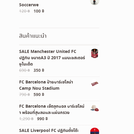
Soccerwe
60 ฿.
50 ฿.
Original
Current
120
฿
100
฿
price
price
was:
is:
120 ฿.
100 ฿.
สินค้าแนะนำ
SALE Manchester United FC
ปฏิทิน ขนาดA3 ปี 2017 แมนเชสเตอร์
ยูไนเต็ด
Original
Current
690
฿
350
฿
price
price
FC Barcelona ป้ายบาร์เซโลน่า
was:
is:
Camp Nou Stadium
690 ฿.
350 ฿.
Original
Current
790
฿
590
฿
price
price
FC Barcelona เซ็ตลูกบอล บาร์เซโลน่
was:
is:
า พร้อมที่สูบลมและแผ่นกรวย
790 ฿.
590 ฿.
Original
Current
1,290
฿
990
฿
price
price
SALE Liverpool FC ปฏิทินตั้งโต๊ะ
was:
is: