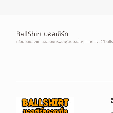
BallShirt บอลเชิร์ท
เสื้อบอลของแท้ และของที่ระลึกฟุตบอลอื่นๆ Line ID: @balls
แ