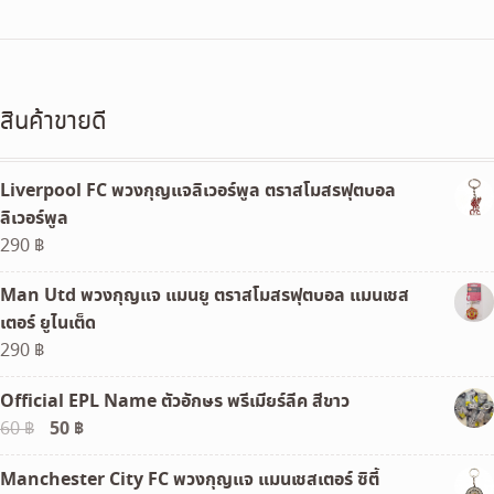
สินค้าขายดี
Liverpool FC พวงกุญแจลิเวอร์พูล ตราสโมสรฟุตบอล
ลิเวอร์พูล
290
฿
Man Utd พวงกุญแจ แมนยู ตราสโมสรฟุตบอล แมนเชส
เตอร์ ยูไนเต็ด
290
฿
Official EPL Name ตัวอักษร พรีเมียร์ลีค สีขาว
Original
50
฿
Current
60
฿
price
price
Manchester City FC พวงกุญแจ แมนเชสเตอร์ ซิตี้
was:
is: