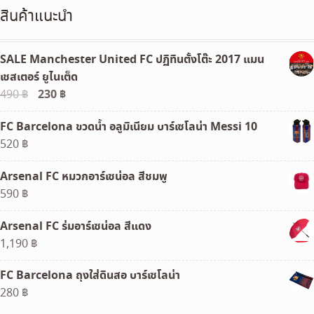
390 ฿.
350 ฿.
สินค้าแนะนำ
SALE Manchester United FC ปฏิทินตั้งโต๊ะ 2017 แมน
เชสเตอร์ ยูไนเต็ด
Original
230
฿
Current
490
฿
price
price
FC Barcelona ขวดน้ำ อลูมิเนียม บาร์เซโลน่า Messi 10
was:
is:
520
฿
490 ฿.
230 ฿.
Arsenal FC หมวกอาร์เซน่อล สีชมพู
590
฿
Arsenal FC ร่มอาร์เซน่อล สีแดง
1,190
฿
FC Barcelona ถุงใส่ดินสอ บาร์เซโลน่า
280
฿