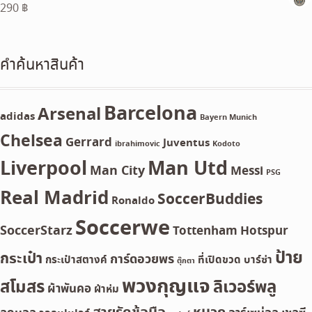
290
฿
60 ฿.
50 ฿.
คำค้นหาสินค้า
Barcelona
Arsenal
adidas
Bayern Munich
Chelsea
Gerrard
Juventus
ibrahimovic
Kodoto
Liverpool
Man Utd
Man City
Messi
PSG
Real Madrid
SoccerBuddies
Ronaldo
Soccerwe
SoccerStarz
Tottenham Hotspur
ป้าย
กระเป๋า
การ์ดอวยพร
กระเป๋าสตางค์
ที่เปิดขวด
บาร์ซ่า
ตุ๊กตา
พวงกุญแจ
สโมสร
ลิเวอร์พลู
ผ้าพันคอ
ผ้าห่ม