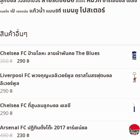
สายรัดข้อมือ
หมวก
ลูกบอล
อาร์เซน่อล
เชลซี
วอลเปเปอร์
สเปอร์
โปสเตอร์
แมนยู
แก้วน้ำ
เป้
แมนซิตี้
เนคไท
เยอรมัน
สินค้าอื่นๆ
Chelsea FC ป้ายโลหะ ลายผ้าพันคอ The Blues
Original
290
฿
Current
350
฿
price
price
Liverpool FC พวงกุญแจลิเวอร์พูล ตราสโมสรฟุตบอล
was:
is:
ลิเวอร์พูล
350 ฿.
290 ฿.
290
฿
Chelsea FC ที่สูบลมลูกบอล เชลซี
290
฿
Arsenal FC ปฏิทินตั้งโต๊ะ 2017 อาร์เซน่อล
Original
230
฿
Current
490
฿