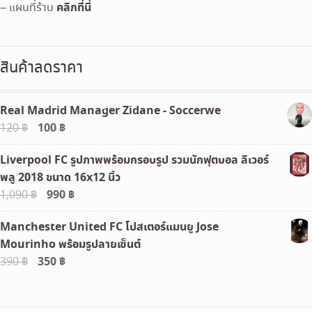
คลิกที่นี่
– แผนที่ร้าน
สินค้าลดราคา
Real Madrid Manager Zidane - Soccerwe
Original
100
฿
Current
120
฿
price
price
Liverpool FC รูปภาพพร้อมกรอบรูป รวมนักฟุตบอล ลิเวอร์
was:
is:
พลู 2018 ขนาด 16x12 นิ้ว
120 ฿.
100 ฿.
Original
990
฿
Current
1,090
฿
price
price
Manchester United FC โปสเตอร์แมนยู Jose
was:
is:
Mourinho พร้อมรูปลายเซ็นต์
1,090 ฿.
990 ฿.
Original
350
฿
Current
390
฿
price
price
was:
is: